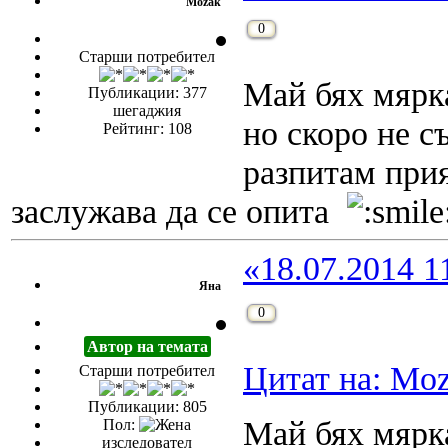
Mozak
0
Старши потребител
Май бях мярк
Публикации: 377
шегаджия
но скоро не с
Рейтинг: 108
разпитам при
заслужава да се опита
«18.07.2014 1
Яна
0
Автор на темата
Цитат на: Moz
Старши потребител
Публикации: 805
Май бях мярк
Пол:
изследовател