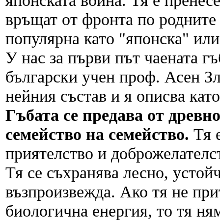
японската война. Тя е пренесе
връщат от фронта по родните 
популярна като "японска" или
У нас за първи път чаената гъ
български учен проф. Асен Зл
нейния състав и я описва като
Гъбата се предава от древно
семейство на семейство.
Тя е
приятелство и доброжелателс
Тя се съхранява лесно, устойч
възпроизвежда. Ако тя не пр
биологична енергия, то тя н