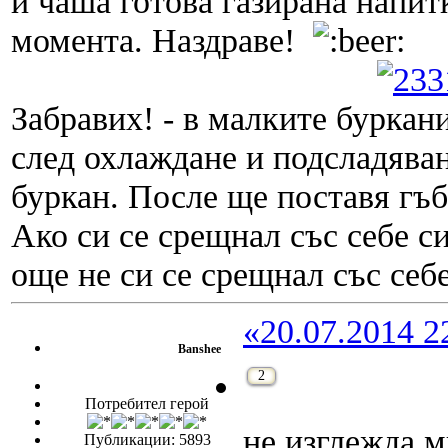
и чаша готова газирана напитк
момента. Наздраве!
Забравих! - в малките буркан
след охлаждане и подсладяван
буркан. После ще поставя гъб
Ако си се срещнал със себе си
още не си се срещнал със себе
«20.07.2014 2
Banshee
2
Потребител герой
не изглежда 
Публикации: 5893