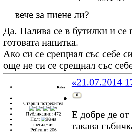
вече за пиене ли?
Да. Налива се в бутилки и се
готовата напитка.
Ако си се срещнал със себе си
още не си се срещнал със себе
«21.07.2014 1
Kaka
0
Старши потребител
Е добре де от
Публикации: 472
Пол:
такава гъбичка
шегаджия
Рейтинг: 206