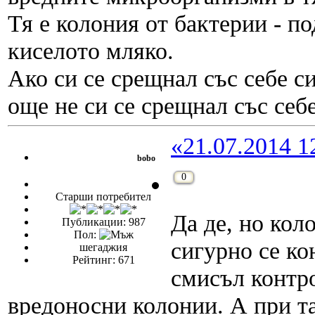
Тя е колония от бактерии - п
киселото мляко.
Ако си се срещнал със себе си
още не си се срещнал със себе
«21.07.2014 1
bobo
0
Старши потребител
Да де, но кол
Публикации: 987
Пол:
сигурно се ко
шегаджия
Рейтинг: 671
смисъл контро
вредоносни колонии. А при т