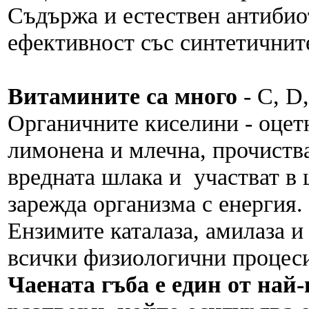
Съдържа и естествен антибио
ефективност със синтетичнит
Витамините са много
- С, D,
Органичните киселини - оцетн
лимонена и млечна, прочиства
вредната шлака и участват в 
зарежда организма с енергия.
Ензимите каталаза, амилаза и 
всички физиологични процес
Чаената гъба е един от най