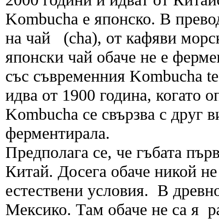
Kombucha е японско. В превод
на чай (cha), от кафяви морс
японски чай обаче не е ферм
със съвременния Kombucha tea
идва от 1900 година, когато о
Kombucha се свързва с друг в
ферментирала.
Предполага се, че гъбата пър
Китай. Досега обаче никой не
естествени условия. В древно
Мексико. Там обаче не са я р