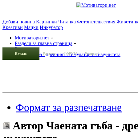
Добави новина
Картинки
Читанка
Фотопътешествия
Животин
Креативи
Мацки
Инкубатор
Мотиватори.нет
»
Раздели за главна страница
»
Будилник
»
Начало
Чаената гъба - древният стимулатор на имунитета
Раздели
ФОРУМ
Усмивки!
Формат за разпечатване
Автор
Чаената гъба - др