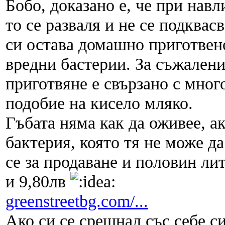
Бобо, доказано е, че при навл
то се разваля и не се подква
си остава домашно приготвено
вредни бастерии. За съжален
приготвяне е свързано с мног
подобие на кисело мляко.
Гъбата няма как да оживее, ак
бактерия, която тя не може д
се за продаване и половин ли
и 9,80лв
greenstreetbg.com/...
Ако си се срещнал със себе си