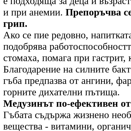
е подходяща за деца и възрас
и при анемии.
Препоръчва се
грип.
Ако се пие редовно, напиткат
подобрява работоспособностт
стомаха, помага при гастрит,
Благодарение на силните бакт
гъба предпазва от ангини, фа
горните дихателни пътища.
Медузинът по-ефективен о
Гъбата съдържа жизнено необ
вещества - витамини, органи