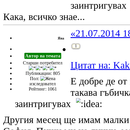
заинтригува
Кака, всичко знае...
«21.07.2014 1
Яна
1
Автор на темата
Цитат на: Kak
Старши потребител
Публикации: 805
Е добре де от
Пол:
изследовател
Рейтинг: 1061
такава гъбичка
заинтригувах
Другия месец ще имам малки и