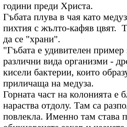
години преди Христа.
Гъбата плува в чая като медуз
пихтия с жълто-кафяв цвят. Т
да се "храни".
"Гъбата е удивителен пример 
различни вида организми - д
кисели бактерии, които образ
приличаща на медуза.
Горната част на колонията е 
нараства отдолу. Там са раз
повлекла. Именно там става 