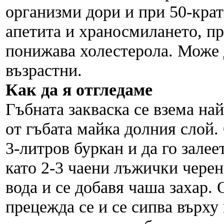
организми дори и при 50-крат
апетита и храносмилането, пр
понижава холестерола. Може д
възрастни.
Как да я отгледаме
Гъбната закваска се взема най
от гъбата майка долния слой. 
3-литров буркан и да го залее
като 2-3 чаени лъжички черен 
вода и се добавя чаша захар. 
прецежда се и се сипва върху 