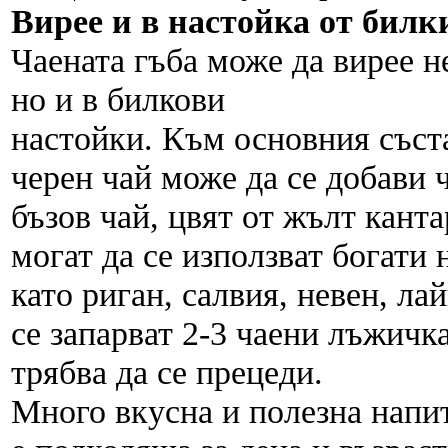
Вирее и в настойка от бил
Чаената гъба може да вирее не
но и в билкови
настойки. Към основния съст
черен чай може да се добави 
бъзов чай, цвят от жълт кант
могат да се използват богати
като риган, салвия, невен, ла
се запарват 2-3 чаени лъжичка
трябва да се прецеди.
Много вкусна и полезна напит