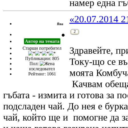
намер една г
«20.07.2014 2
Яна
2
Автор на темата
Здравейте, пр
Старши потребител
Публикации: 805
Току-що се въ
Пол:
изследовател
моята Комбуч
Рейтинг: 1061
Качвам обеща
гъбата - измита и готова за п
подсладен чай. До нея е бурка
чай, който ще и помогне да з