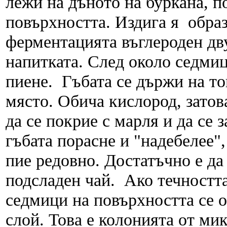
лежи на дъното на буркана, п
повърхността. Издига я образ
ферментацията въглероден дву
напитката. След около седмиц
пиене. Гъбата се държи на то
място. Обича кислород, затов
да се покрие с марля и да се 
гъбата порасне и "надебелее",
пие редовно. Достатъчно е да
подсладен чай. Ако течността 
седмици на повърхността се 
слой. Това е колонията от ми