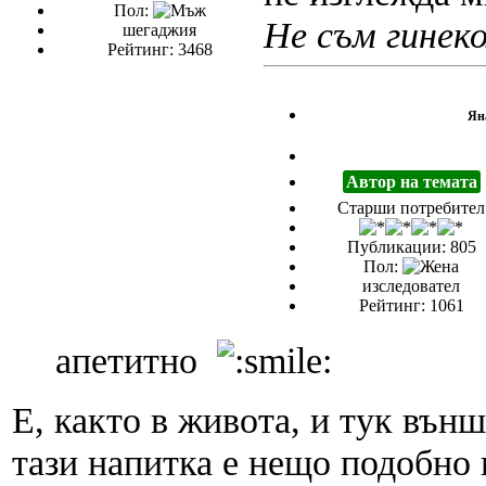
Пол:
Не съм гинеко
шегаджия
Рейтинг: 3468
Ян
Автор на темата
Старши потребител
Публикации: 805
Пол:
изследовател
Рейтинг: 1061
апетитно
Е, както в живота, и тук вън
тази напитка е нещо подобно