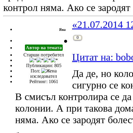
контрол няма. Ако се зародят
«21.07.2014 1
Яна
0
Автор на темата
Цитат на: bob
Старши потребител
Публикации: 805
Да де, но кол
Пол:
изследовател
Рейтинг: 1061
сигурно се ко
В смисъл контролира се да
колонии. А при такова до
няма. Ако се зародят боле