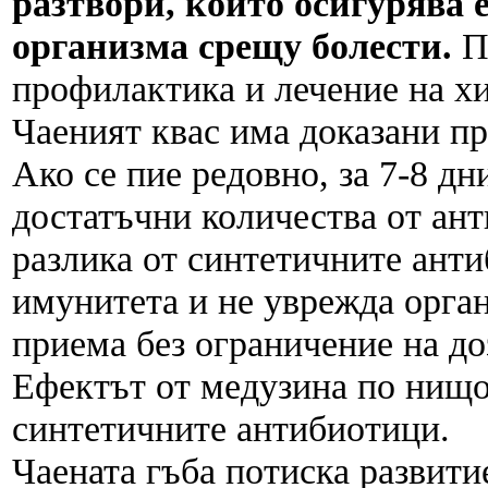
разтвори, който осигурява 
организма срещу болести.
П
профилактика и лечение на хи
Чаеният квас има доказани п
Ако се пие редовно, за 7-8 дн
достатъчни количества от ант
разлика от синтетичните ант
имунитета и не уврежда орган
приема без ограничение на до
Ефектът от медузина по нищо
синтетичните антибиотици.
Чаената гъба потиска развити