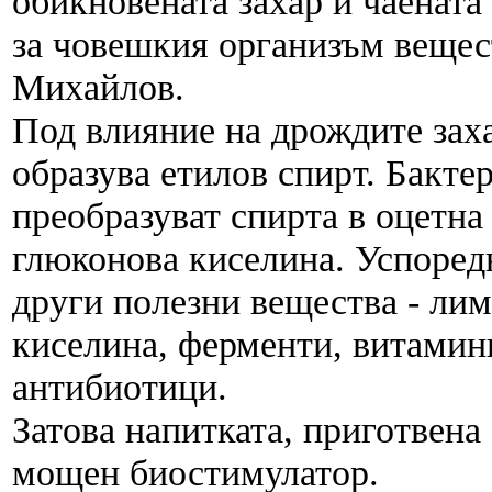
обикновената захар и чаената
за човешкия организъм вещест
Михайлов.
Под влияние на дрождите зах
образува етилов спирт. Бактер
преобразуват спирта в оцетна 
глюконова киселина. Успоредн
други полезни вещества - ли
киселина, ферменти, витамини
антибиотици.
Затова напитката, приготвена 
мощен биостимулатор.