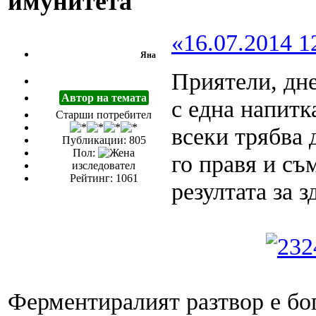
имунитета
«16.07.2014 1
Яна
Приятели, дне
Автор на темата
с една напитк
Старши потребител
всеки трябва 
Публикации: 805
Пол:
го правя и съ
изследовател
Рейтинг: 1061
резултата за 
Ферментиралият разтвор е бо