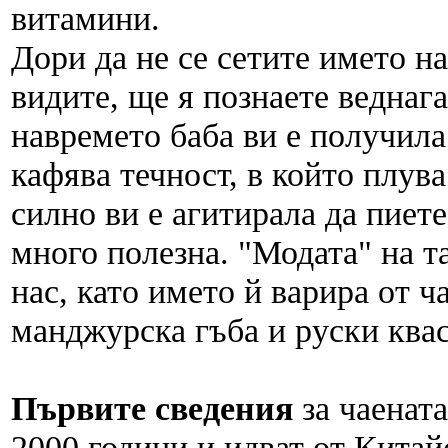
витамини.
Дори да не се сетите името на
видите, ще я познаете веднаг
навремето баба ви е получила
кафява течност, в който плув
силно ви е агитирала да пиете
много полезна. "Модата" на та
нас, като името й варира от ч
манджурска гъба и руски квас
Първите сведения
за чаената
2000 години и идват от Кита