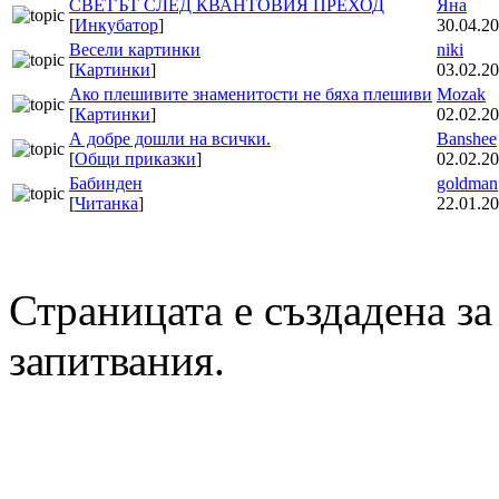
СВЕТЪТ СЛЕД КВАНТОВИЯ ПРЕХОД
Яна
[
Инкубатор
]
30.04.20
Весели картинки
niki
[
Картинки
]
03.02.20
Ако плешивите знаменитости не бяха плешиви
Mozak
[
Картинки
]
02.02.20
А добре дошли на всички.
Banshee
[
Общи приказки
]
02.02.20
Бабинден
goldman
[
Читанка
]
22.01.20
Страницата е създадена за
запитвания.