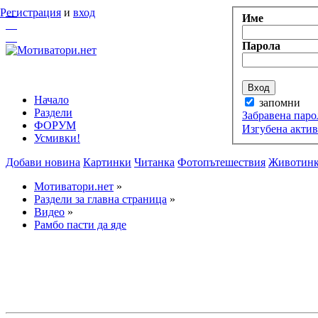
Регистрация
и
вход
Име
Парола
Начало
запомни
Раздели
Забравена паро
ФОРУМ
Изгубена акти
Усмивки!
Добави новина
Картинки
Читанка
Фотопътешествия
Животин
Мотиватори.нет
»
Раздели за главна страница
»
Видео
»
Рамбо пасти да яде