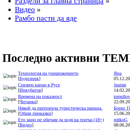
Раздели за главна страница
»
Видео
»
Рамбо пасти да яде
Последно активни ТЕ
Технология на унищожението
Яна
[
Будилник
]
05.12.20
Снежен капан в Русе
Jasmin
[
Инкубатор
]
14.02.20
Времена на показност
tomollov
[
Читанка
]
22.09.20
Някой да препоръча туристическа раница.
Борис Г
[
Общи приказки
]
15.06.20
Ето защо не обичам да ходя на театър (18+)
mitkoG
[
Видео
]
08.06.20