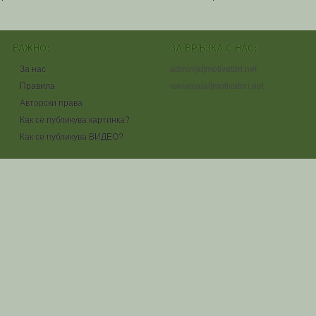
ВАЖНО:
ЗА ВРЪЗКА С НАС:
За нас
admin[at]motivatori.net
Правила
reklama[at]motivatori.net
Авторски права
Как се публикува картинка?
Как се публикува ВИДЕО?