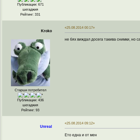
Публикации: 671
шегаджия
Рейтинг: 331
«25.08.2014 00:17»
Kroko
не бях виждал досега такива снимки, но 
Старши потребител
Публикации: 436
шегаджия
Рейтинг: 93
«25.08.2014 09:12»
Unreal
Ето една и от мен