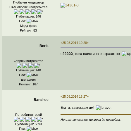
Глобален модератор
Пълноправен потребител
Публикации: 146
Пол:
Мада фака
Рейтинг: 83
«25.08.2014 10:28»
Boris
еййййй, това наистина е страхотно
Старши потребител
Публикации: 448
Пол:
шегаджия
Рейтинг: 167
«25.08.2014 18:27»
Banshee
Егати, завиждам им!
Потребител герой
Не съм гинеколог, но мога да погледна...
Публикации: 5893
Пол: