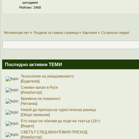
шегаджия
Рейтинг: 3468
Мотиватори.нет
»
Раздели за главна страница
»
Картинки
»
Сутрешна гледка!
Последно активни ТЕМИ
Технология на унищожението
[
Будилник
]
Снежен капан в Русе
[
Инкубатор
]
Времена на показност
[
Читанка
]
Някой да препоръча туристическа раница.
[
Общи приказки
]
Ето защо не обичам да ходя на театър (18+)
[
Видео
]
СВЕТЪТ СЛЕД КВАНТОВИЯ ПРЕХОД
[
Инкубатор
]