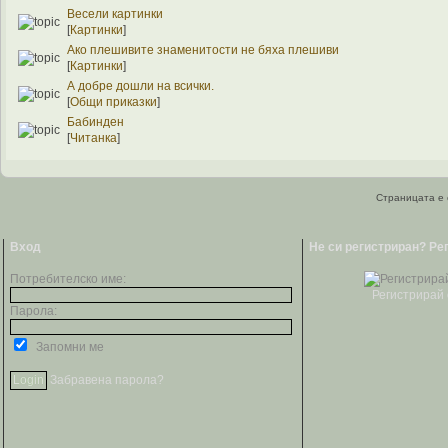
Весели картинки
[
Картинки
]
Ако плешивите знаменитости не бяха плешиви
[
Картинки
]
А добре дошли на всички.
[
Общи приказки
]
Бабинден
[
Читанка
]
Страницата е 
Вход
Не си регистриран? Ре
Потребителско име:
Регистрирай 
Парола:
Запомни ме
Забравена парола?