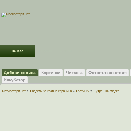
Начало
Раздели
ФОРУМ
Усмивки!
Добави новина
Картинки
Читанка
Фотопътешествия
Инкубатор
Мотиватори.нет
»
Раздели за главна страница
»
Картинки
»
Сутрешна гледка!