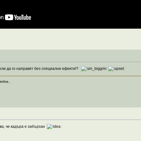
пели да го направят без специални ефекти!?
една...
ува, че кадъра е забързан