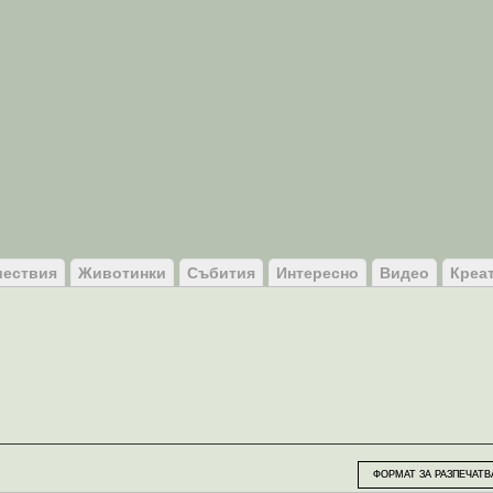
ествия
Животинки
Събития
Интересно
Видео
Креа
ФОРМАТ ЗА РАЗПЕЧАТВ