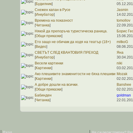
[
Будилник
]
05.12.201
Снежен капан в Русе
Jasmin
[
Инкубатор
]
14.02.201
Времена на показност
tomollov
[
Читанка
]
22.09.201
Някой да препоръча туристическа раница.
Борис Ге
[
Общи приказки
]
15.06.201
Ето защо не обичам да ходя на театър (18+)
mitkoG
[
Видео
]
08.06.201
СВЕТЪТ СЛЕД КВАНТОВИЯ ПРЕХОД
Яна
[
Инкубатор
]
30.04.201
Весели картинки
niki
[
Картинки
]
03.02.201
Ако плешивите знаменитости не бяха плешиви
Mozak
[
Картинки
]
02.02.201
А добре дошли на всички.
Banshee
[
Общи приказки
]
02.02.201
Бабинден
goldman
[
Читанка
]
22.01.201
Вход
Не си регистриран? Ре