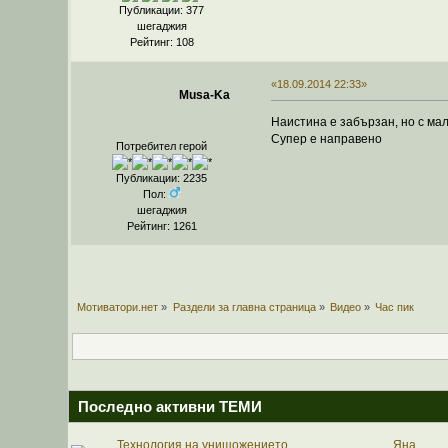
Публикации: 377
шегаджия
Рейтинг: 108
«18.09.2014 22:33»
Musa-Ka
Наистина е забързан, но с малк
Супер е направено
Потребител герой
Публикации: 2235
Пол:
шегаджия
Рейтинг: 1261
Мотиватори.нет
»
Раздели за главна страница
»
Видео
»
Час пик
Последно активни ТЕМИ
Технология на унищожението
Яна