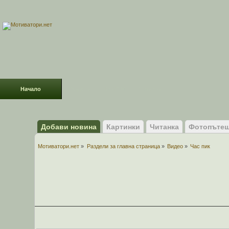
Начало
Раздели
ФОРУМ
Усмивки!
Добави новина
Картинки
Читанка
Фотопътеш
Мотиватори.нет
»
Раздели за главна страница
»
Видео
»
Час пик