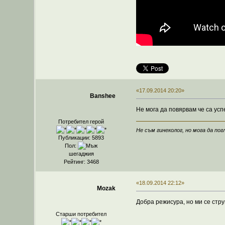
«17.09.2014 20:20»
Banshee
Не мога да повярвам че са ус
Потребител герой
Не съм гинеколог, но мога да погл
Публикации: 5893
Пол:
шегаджия
Рейтинг: 3468
«18.09.2014 22:12»
Mozak
Добра режисура, но ми се стр
Старши потребител