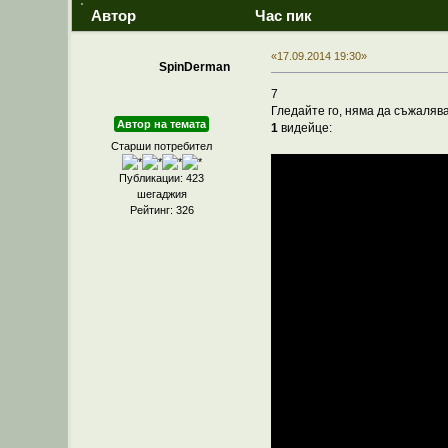
Автор
Час пик
«17.09.2014 19:30»
SpinDerman
7
Гледайте го, няма да съжаляв
Автор на темата
1
видейце:
Старши потребител
Публикации: 423
шегаджия
Рейтинг: 326