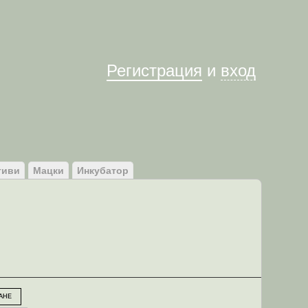
Им
Регистрация
и
вход
тиви
Мацки
Инкубатор
АНЕ