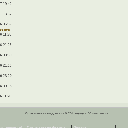
7 19:42
7 13:32
6 05:57
оргиев
6 11:29
6 21:35
6 08:50
6 21:13
6 23:20
6 09:18
6 11:28
Страницата е създадена за 0.054 секунди с 38 запитвания.
гистрирай се!
Статистика на форума
Онлайн