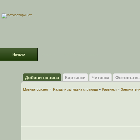
Начало
Раздели
ФОРУМ
Усмивки!
Добави новина
Картинки
Читанка
Фотопътеш
Мотиватори.нет
»
Раздели за главна страница
»
Картинки
»
Занимателн