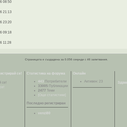
6 08:50
6 21:13
6 23:20
6 09:18
6 11:28
Страницата е създадена за 0.056 секунди с 46 запитвания.
гистрирай се!
Статистика на форума
Онлайн
443
Потребители
Активен: 23
Здрав
33005
Публикации
се!
2477
Теми
[Още статистики]
Последно регистриран
venzi80