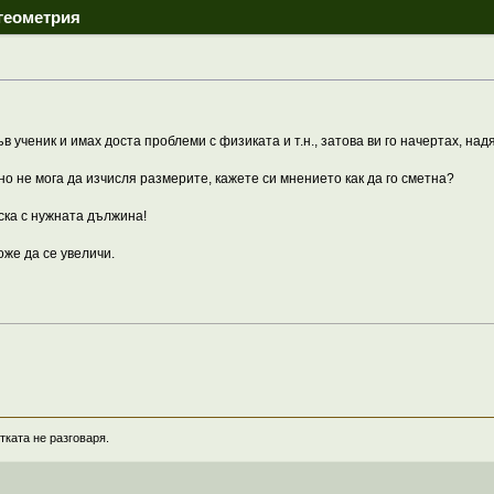
геометрия
в ученик и имах доста проблеми с физиката и т.н., затова ви го начертах, над
о не мога да изчисля размерите, кажете си мнението как да го сметна?
ска с нужната дължина!
оже да се увеличи.
тката не разговаря.