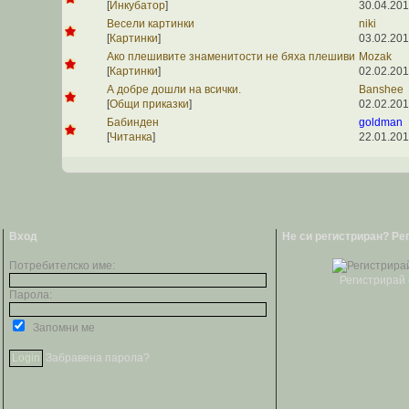
[
Инкубатор
]
30.04.201
Весели картинки
niki
[
Картинки
]
03.02.201
Ако плешивите знаменитости не бяха плешиви
Mozak
[
Картинки
]
02.02.201
А добре дошли на всички.
Banshee
[
Общи приказки
]
02.02.201
Бабинден
goldman
[
Читанка
]
22.01.201
Вход
Не си регистриран? Ре
Потребителско име:
Регистрирай 
Парола:
Запомни ме
Забравена парола?