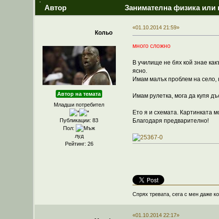
Автор
Занимателна физика или 
«01.10.2014 21:59»
Кольо
много сложно
В училище не бях кой знае какъ
ясно.
Имам малък проблем на село, н
Автор на темата
Имам рулетка, мога да купя дъ
Младши потребител
Ето я и схемата. Картинката м
Благодаря предварително!
Публикации: 83
Пол:
луд
Рейтинг: 26
Спрях тревата, сега с мен даже ко
«01.10.2014 22:17»