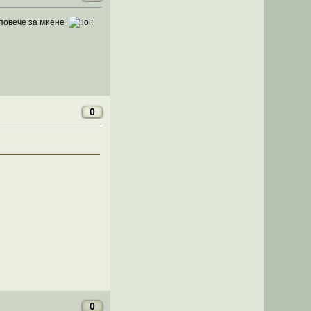
 повече за миене
0
0