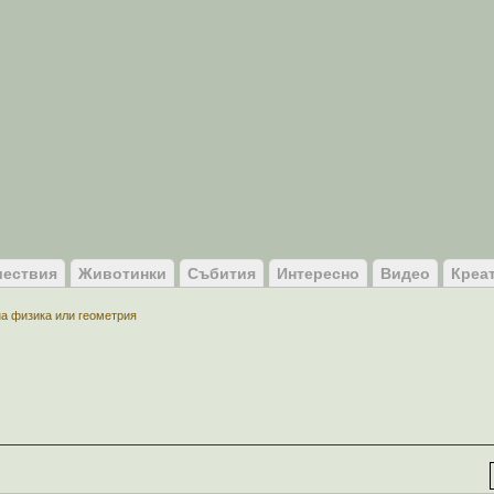
ествия
Животинки
Събития
Интересно
Видео
Креа
а физика или геометрия