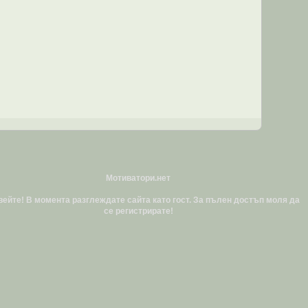
Мотиватори.нет
ейте! В момента разглеждате сайта като гост. За пълен достъп моля да
се регистрирате!