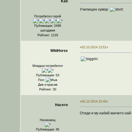
Kati
Училищен хумор
Потребител герой
Публикации: 2498
шегаджия
Рейтинг: 1218
«02.10.2014 13:51»
WildHorse
Младши потребител
Публикации: 53
Пол:
Див и красив
Рейтинг: 30
«05.10.2014 10:45»
Насето
Отиди и му набий канчето най
Начинаещ
Публикации: 45