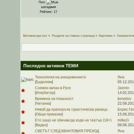
Пол:
шегаджия
Рейтинг: 17
Мотиватори.нет
»
Раздели за главна страница
»
Картинки
»
Занимател
Последно активни ТЕМИ
Технология на унищожението
Яна
[
Будилник
]
05.12.201
Снежен капан в Русе
Jasmin
[
Инкубатор
]
14.02.201
Времена на показност
tomollov
[
Читанка
]
22.09.201
Някой да препоръча туристическа раница.
Борис Ге
[
Общи приказки
]
15.06.201
Ето защо не обичам да ходя на театър (18+)
mitkoG
[
Видео
]
08.06.201
СВЕТЪТ СЛЕД КВАНТОВИЯ ПРЕХОД
Яна