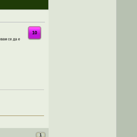
10
явам се да е
1