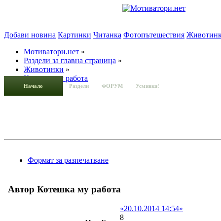
Добави новина
Картинки
Читанка
Фотопътешествия
Животин
Мотиватори.нет
»
Раздели за главна страница
»
Животинки
»
Котешка му работа
Начало
Раздели
ФОРУМ
Усмивки!
Формат за разпечатване
Автор
Котешка му работа
«20.10.2014 14:54»
8