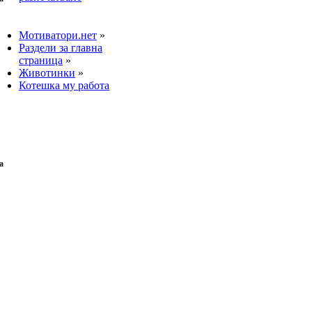
Мотиватори.нет
»
Раздели за главна
страница
»
Животинки
»
Котешка му работа
a