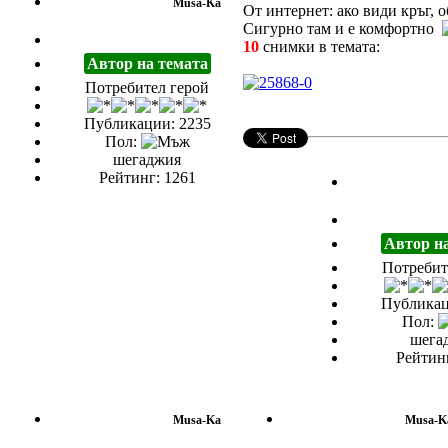
Musa-Ka
От интернет: ако види кръг, о
Сигурно там и е комфортно
10
снимки в темата:
Автор на темата
Потребител герой
Публикации: 2235
Пол:
шегаджия
Рейтинг: 1261
Автор н
Потребит
Публикац
Пол:
шега
Рейтинг
Musa-Ka
Musa-K