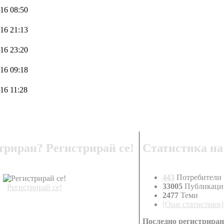
16 08:50
16 21:13
16 23:20
16 09:18
16 11:28
триран? Регистрирай се!
Статистика на
443
Потребители
33005
Публикаци
Регистрирай се!
2477
Теми
[Още статистики]
Последно регистриран