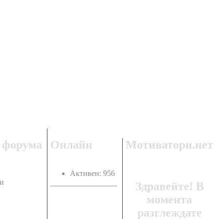
 форума
Онлайн
Мотиватори.нет
Активен: 956
и
Здравейте! В
момента
разглеждате