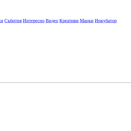
ки
Събития
Интересно
Видео
Креативи
Мацки
Инкубатор