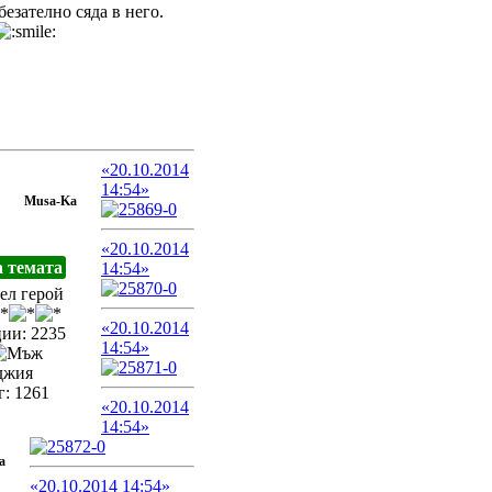
безателно сяда в него.
«20.10.2014
14:54»
Musa-Ka
«20.10.2014
а темата
14:54»
ел герой
«20.10.2014
ии: 2235
14:54»
джия
: 1261
«20.10.2014
14:54»
a
«20.10.2014 14:54»