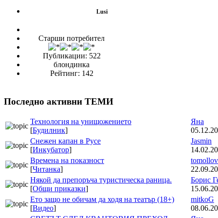
Lusi
Старши потребител
Публикации: 522
блондинка
Рейтинг: 142
Последно активни ТЕМИ
Технология на унищожението
Яна
[
Будилник
]
05.12.20
Снежен капан в Русе
Jasmin
[
Инкубатор
]
14.02.20
Времена на показност
tomollov
[
Читанка
]
22.09.20
Някой да препоръча туристическа раница.
Борис Г
[
Общи приказки
]
15.06.20
Ето защо не обичам да ходя на театър (18+)
mitkoG
[
Видео
]
08.06.20