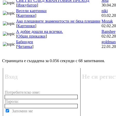
СВЕТЪТ СЛЕД КВАНТОВИЯ ПРЕХОД
Яна
[
Инкубатор
]
30.04.20
Весели картинки
niki
[
Картинки
]
03.02.20
Ако плешивите знаменитости не бяха плешиви
Mozak
[
Картинки
]
02.02.20
А добре дошли на всички.
Banshee
[
Общи приказки
]
02.02.20
Бабинден
goldman
[
Читанка
]
22.01.20
Страницата е създадена за 0.056 секунди с 68 запитвания.
Вход
Не си регис
Потребителско име:
Парола:
Запомни ме