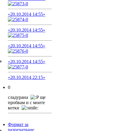
«20.10.2014 14:55»
«20.10.2014 14:55»
«20.10.2014 14:55»
a
«20.10.2014 14:55»
«20.10.2014 22:15»
0
сладурана
ще
пробвам и с моите
котки
Формат за
разпечатване
a