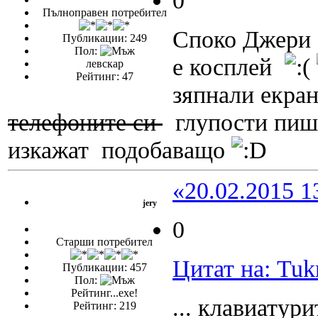
0
Пълноправен потребител
Споко Джер
Публикации: 249
Пол:
е косплей
левскар
Рейтинг: 47
зяпнали екран
телефоните си
глупости пиша
изкажат подобаващо
«20.02.2015 1
jery
0
Старши потребител
Цитат на: Tuk
Публикации: 457
Пол:
Рейтинг...ехе!
... клавиатур
Рейтинг: 219