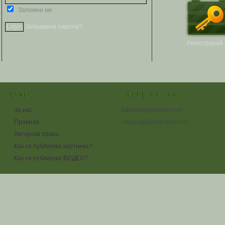
Запомни ме
Забравена парола?
Регистрирай 
ВАЖНО:
ЗА ВРЪЗКА С НАС:
За нас
admin[at]motivatori.net
Правила
reklama[at]motivatori.net
Авторски права
Как се публикува картинка?
Как се публикува ВИДЕО?