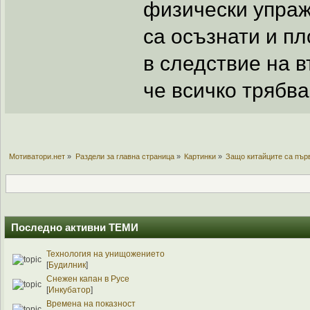
физически упраж
са осъзнати и пл
в следствие на в
че всичко трябва
Мотиватори.нет
»
Раздели за главна страница
»
Картинки
»
Защо китайците са пър
Последно активни ТЕМИ
Технология на унищожението
[
Будилник
]
Снежен капан в Русе
[
Инкубатор
]
Времена на показност