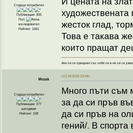
И цената на зла
Старши потребител
художествената г
Публикации: 805
Пол:
жесток глад, тор
изследовател
Рейтинг: 1061
Това е такава же
които пращат дец
Ако си се срещнал със себе си и не си се ужа
«17.04.2015 23:04»
Mozak
Много пъти съм 
Старши потребител
за да си пръв въ
Публикации: 377
шегаджия
да си пръв на о
Рейтинг: 108
гений/. В спорта 