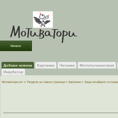
Начало
Раздели
ФОРУМ
Усмивки!
Добави новина
Картинки
Читанка
Фотопътешествия
Инкубатор
Мотиватори.нет
»
Раздели за главна страница
»
Картинки
»
Защо китайците са първ