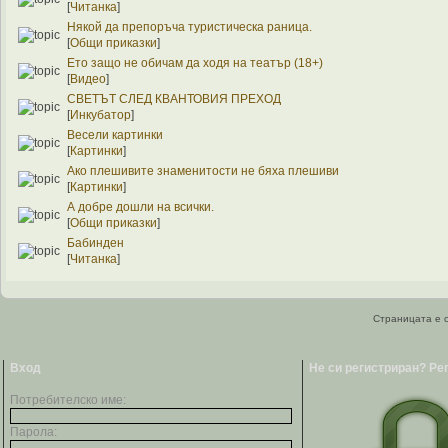
[
Читанка
]
Някой да препоръча туристическа раница.
[
Общи приказки
]
Ето защо не обичам да ходя на театър (18+)
[
Видео
]
СВЕТЪТ СЛЕД КВАНТОВИЯ ПРЕХОД
[
Инкубатор
]
Весели картинки
[
Картинки
]
Ако плешивите знаменитости не бяха плешиви
[
Картинки
]
А добре дошли на всички.
[
Общи приказки
]
Бабинден
[
Читанка
]
Страницата е с
Вход
Не си регистриран? Ре
Потребителско име:
Парола: