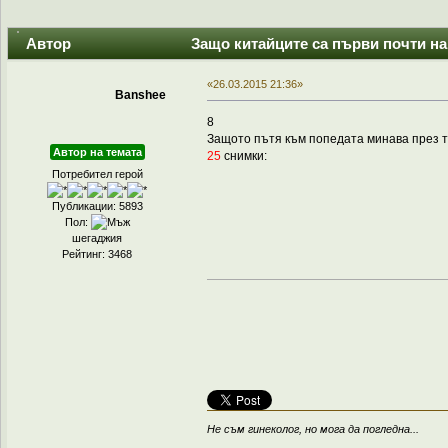
Автор
Защо китайците са първи почти н
«26.03.2015 21:36»
Banshee
8
Защото пътя към попедата минава през те
Автор на темата
25
снимки:
Потребител герой
Публикации: 5893
Пол:
шегаджия
Рейтинг: 3468
Не съм гинеколог, но мога да погледна...