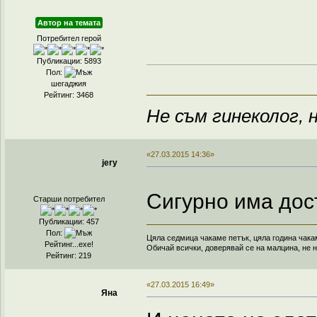
Автор на темата
Потребител герой
Публикации: 5893
Пол:
шегаджия
Рейтинг: 3468
Не съм гинеколог, н
«27.03.2015 14:36»
jery
Сигурно има дос
Старши потребител
Публикации: 457
Пол:
Цяла седмица чакаме петък, цяла година чака
Рейтинг...ехе!
Обичай всички, доверявай се на малцина, не н
Рейтинг: 219
«27.03.2015 16:49»
Яна