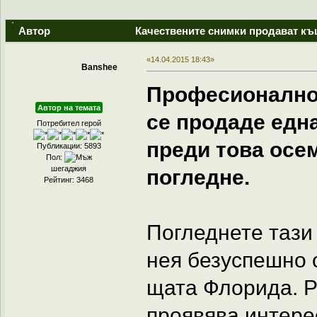
Автор
Качествените снимки продават къ
«14.04.2015 18:43»
Banshee
Професионално 
Автор на темата
се продаде една
Потребител герой
преди това осем
Публикации: 5893
Пол:
шегаджия
погледне.
Рейтинг: 3468
Погледнете тази
нея безуспешно 
щата Флорида. Р
проявява интерес