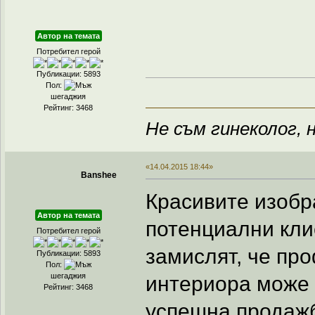
Автор на темата
Потребител герой
Публикации: 5893
Пол:
шегаджия
Рейтинг: 3468
Не съм гинеколог, н
«14.04.2015 18:44»
Banshee
Красивите изобр
Автор на темата
потенциални клие
Потребител герой
замислят, че пр
Публикации: 5893
Пол:
шегаджия
интериора може 
Рейтинг: 3468
успешна продаж