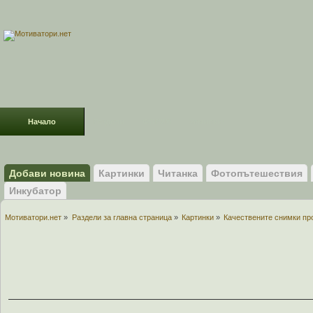
Начало
Раздели
ФОРУМ
Усмивки!
Добави новина
Картинки
Читанка
Фотопътешествия
Инкубатор
Мотиватори.нет
»
Раздели за главна страница
»
Картинки
»
Качествените снимки пр