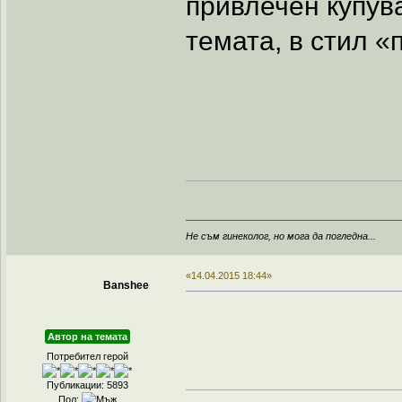
привлечен купув
темата, в стил «
Не съм гинеколог, но мога да погледна...
«14.04.2015 18:44»
Banshee
Автор на темата
Потребител герой
Публикации: 5893
Пол: