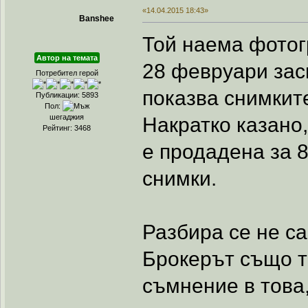
«14.04.2015 18:43»
Banshee
Той наема фотогр
Автор на темата
28 февруари зас
Потребител герой
показва снимкит
Публикации: 5893
Пол:
шегаджия
Накратко казано
Рейтинг: 3468
е продадена за 8
снимки.
Разбира се не с
Брокерът също т
съмнение в това