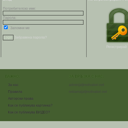
Потребителско име:
Парола:
Запомни ме
Забравена парола?
Регистрирай 
ВАЖНО:
ЗА ВРЪЗКА С НАС:
За нас
admin[at]motivatori.net
Правила
reklama[at]motivatori.net
Авторски права
Как се публикува картинка?
Как се публикува ВИДЕО?