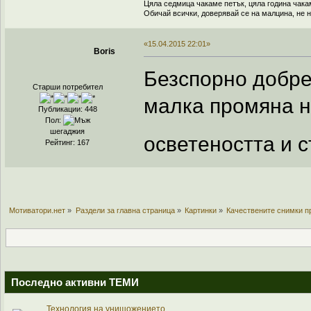
Цяла седмица чакаме петък, цяла година чака
Обичай всички, доверявай се на малцина, не н
«15.04.2015 22:01»
Boris
Безспорно добре
Старши потребител
малка промяна н
Публикации: 448
Пол:
шегаджия
осветеността и с
Рейтинг: 167
Мотиватори.нет
»
Раздели за главна страница
»
Картинки
»
Качествените снимки п
Последно активни ТЕМИ
Технология на унищожението