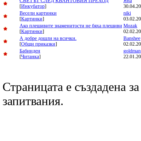
СВЕТЪТ СЛЕД КВАНТОВИЯ ПРЕХОД
Яна
[
Инкубатор
]
30.04.20
Весели картинки
niki
[
Картинки
]
03.02.20
Ако плешивите знаменитости не бяха плешиви
Mozak
[
Картинки
]
02.02.20
А добре дошли на всички.
Banshee
[
Общи приказки
]
02.02.20
Бабинден
goldman
[
Читанка
]
22.01.20
Страницата е създадена за
запитвания.