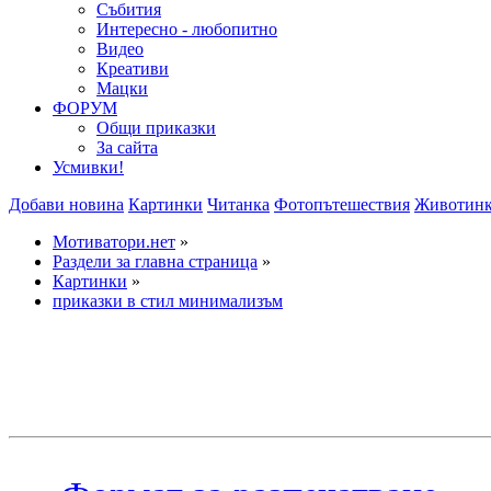
Събития
Интересно - любопитно
Видео
Креативи
Мацки
ФОРУМ
Общи приказки
За сайта
Усмивки!
Добави новина
Картинки
Читанка
Фотопътешествия
Животин
Мотиватори.нет
»
Раздели за главна страница
»
Картинки
»
приказки в стил минимализъм