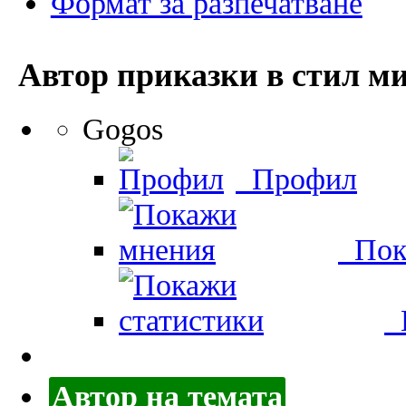
Формат за разпечатване
Автор
приказки в стил м
Gogos
Профил
Пок
П
Автор на темата