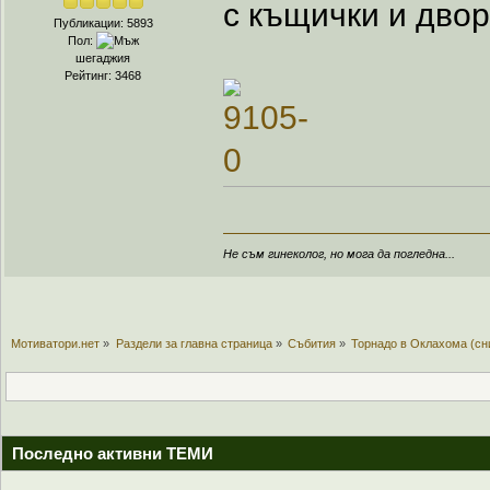
с къщички и двор
Публикации: 5893
Пол:
шегаджия
Рейтинг: 3468
Не съм гинеколог, но мога да погледна...
Мотиватори.нет
»
Раздели за главна страница
»
Събития
»
Торнадо в Оклахома (сн
Последно активни ТЕМИ