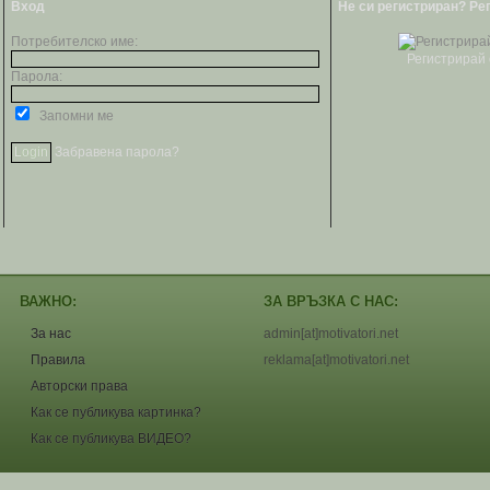
Вход
Не си регистриран? Ре
Потребителско име:
Регистрирай 
Парола:
Запомни ме
Забравена парола?
ВАЖНО:
ЗА ВРЪЗКА С НАС:
За нас
admin[at]motivatori.net
Правила
reklama[at]motivatori.net
Авторски права
Как се публикува картинка?
Как се публикува ВИДЕО?