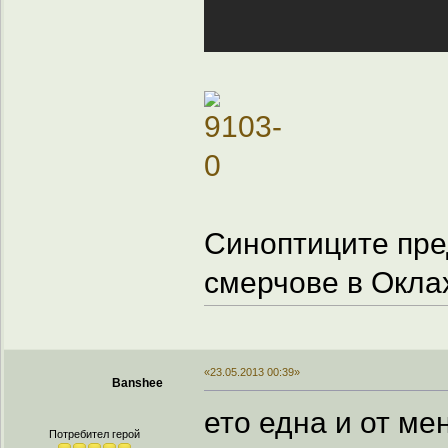
Синоптиците пре
смерчове в Окла
«23.05.2013 00:39»
Banshee
ето една и от ме
Потребител герой