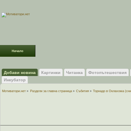
Начало
Раздели
ФОРУМ
Усмивки!
Добави новина
Картинки
Читанка
Фотопътешествия
Инкубатор
Мотиватори.нет
»
Раздели за главна страница
»
Събития
»
Торнадо в Оклахома (сни