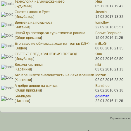
Технология на унищожението
Яна
[
Будилник
]
05.12.2017 19:42
Снежен капан в Русе
Jasmin
[
Инкубатор
]
14.02.2017 13:32
Времена на показност
tomollov
[
Читанка
]
22.09.2016 05:57
Някой да препоръча туристическа раница.
Борис Георгиев
[
Общи приказки
]
15.06.2016 11:29
Ето защо не обичам да ходя на театър (18+)
mitkoG
[
Видео
]
08.06.2016 21:35
СВЕТЪТ СЛЕД КВАНТОВИЯ ПРЕХОД
Яна
[
Инкубатор
]
30.04.2016 08:50
Весели картинки
niki
[
Картинки
]
03.02.2016 21:13
Ако плешивите знаменитости не бяха плешиви
Mozak
[
Картинки
]
02.02.2016 23:20
А добре дошли на всички.
Banshee
[
Общи приказки
]
02.02.2016 09:18
Бабинден
goldman
[
Читанка
]
22.01.2016 11:28
Страницата е 