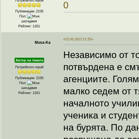
Потребител герой
Публикации: 2235
Пол:
шегаджия
Рейтинг: 1261
«22.05.2013 21:25»
Musa-Ka
Независимо от то
Автор на темата
потвърдена е см
Потребител герой
агенциите. Голям
Публикации: 2235
Пол:
малко седем от т
шегаджия
Рейтинг: 1261
началното учили
ученика и студен
на бурята. По д