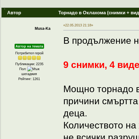
Автор
Торнадо в Оклахома (снимки + вид
«22.05.2013 21:18»
Musa-Ka
В продължение 
Автор на темата
Потребител герой
9 снимки, 4 виде
Публикации: 2235
Пол:
шегаджия
Рейтинг: 1261
Мощно торнадо 
причини смъртта 
деца.
Количеството на 
не всички разруш