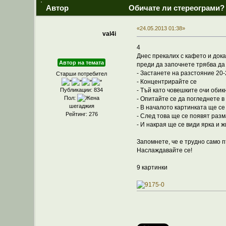
Автор
Обичате ли стереограми?
«24.05.2013 01:38»
val4i
4
Днес прекалих с кафето и докат
Автор на темата
преди да започнете трябва да
- Застанете на разстояние 20
Старши потребител
- Концентрирайте се
- Тъй като човешките очи оби
Публикации: 834
Пол:
- Опитайте се да погледнете 
шегаджия
- В началото картинката ще се
Рейтинг: 276
- След това ще се появят раз
- И накрая ще се види ярка и 
Запомнете, че е трудно само п
Наслаждавайте се!
9 картинки