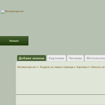
Начало
Раздели
ФОРУМ
Усмивки!
Добави новина
Картинки
Читанка
Фотопътеш
Мотиватори.нет
»
Раздели за главна страница
»
Картинки
»
Обичате ли