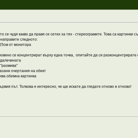
о се чудя какво да правя се сетих за тях - стереограмите. Това са картинки 
 направите следното:
-25см от монитора
кновено се концентрират върху една точка, опитайте да си разконцентрирате
в далечината
 "размива"
мазани очертания на обект
жива обемна картинка
ървия път. Толкова е интересно, че ще искате да гледате отново и отново!