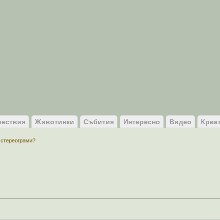
ествия
Животинки
Събития
Интересно
Видео
Креа
 стереограми?