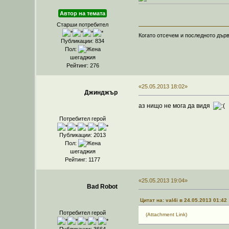
Автор на темата
Старши потребител
Когато отсечем и последното дърв
Публикации: 834
Пол:
шегаджия
Рейтинг: 276
«25.05.2013 18:02»
Джинджър
аз нищо не мога да видя
Потребител герой
Публикации: 2013
Пол:
шегаджия
Рейтинг: 1177
«25.05.2013 19:04»
Bad Robot
Цитат на: val4i в 24.05.2013 01:42
Потребител герой
(Attachment Link)
Публикации: 3664