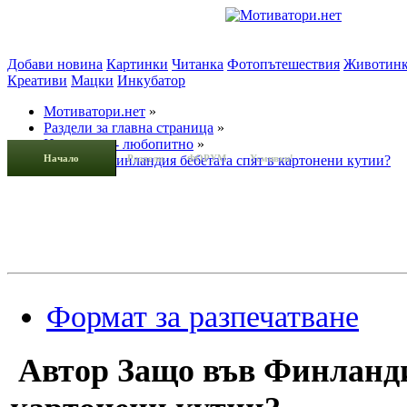
Добави новина
Картинки
Читанка
Фотопътешествия
Животин
Креативи
Мацки
Инкубатор
Мотиватори.нет
»
Раздели за главна страница
»
Интересно - любопитно
»
Начало
Защо във Финландия бебетата спят в картонени кутии?
Раздели
ФОРУМ
Усмивки!
Формат за разпечатване
Автор
Защо във Финландия