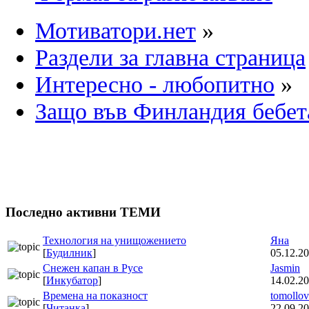
Мотиватори.нет
»
Раздели за главна страница
Интересно - любопитно
»
Защо във Финландия бебета
Последно активни ТЕМИ
Технология на унищожението
Яна
[
Будилник
]
05.12.20
Снежен капан в Русе
Jasmin
[
Инкубатор
]
14.02.20
Времена на показност
tomollov
[
Читанка
]
22.09.20