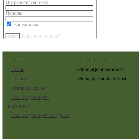
Потребителско име:
Парола:
Запомни ме
Забравена парола?
ВАЖНО:
ЗА ВРЪЗКА С НАС:
За нас
admin[at]motivatori.net
Правила
reklama[at]motivatori.net
Авторски права
Как се публикува
картинка?
Как се публикува ВИДЕО?