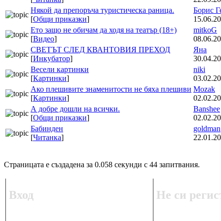
Някой да препоръча туристическа раница.
Борис Г
[
Общи приказки
]
15.06.20
Ето защо не обичам да ходя на театър (18+)
mitkoG
[
Видео
]
08.06.20
СВЕТЪТ СЛЕД КВАНТОВИЯ ПРЕХОД
Яна
[
Инкубатор
]
30.04.20
Весели картинки
niki
[
Картинки
]
03.02.20
Ако плешивите знаменитости не бяха плешиви
Mozak
[
Картинки
]
02.02.20
А добре дошли на всички.
Banshee
[
Общи приказки
]
02.02.20
Бабинден
goldman
[
Читанка
]
22.01.20
Страницата е създадена за 0.058 секунди с 44 запитвания.
Вход
Не си регис