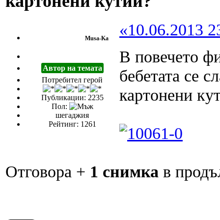
картонени кутии?
«10.06.2013 2
Musa-Ka
В повечето ф
Автор на темата
бебетата се сл
Потребител герой
картонени ку
Публикации: 2235
Пол:
шегаджия
Рейтинг: 1261
Отговора +
1 снимка
в продъ