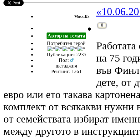
«10.06.20
Musa-Ka
0
Автор на темата
Работата 
Потребител герой
Публикации: 2235
на 75 го
Пол:
шегаджия
във Финл
Рейтинг: 1261
дете, от 
евро или ето такава картонена
комплект от всякакви нужни 
от семействата избират именн
между другото в инструкциите