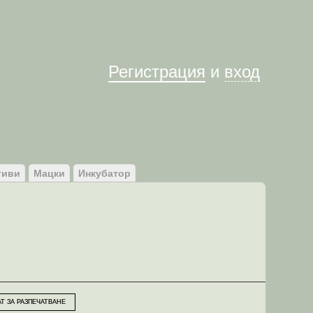
Им
Регистрация
и
вход
тиви
Мацки
Инкубатор
Т ЗА РАЗПЕЧАТВАНЕ