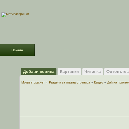
Начало
Раздели
ФОРУМ
Усмивки!
Добави новина
Картинки
Читанка
Фотопътеш
Мотиватори.нет
»
Раздели за главна страница
»
Видео
»
Дай на прияте