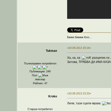
Бжжж бжжжж бззз...
«20.08.2013 20:16»
Tukman
Ха, ха, ха
разцепих се..
Затова, ТРЯБВА ДА ИМА КА
Пълноправен потребител
Публикации: 249
Пол:
левскар
Рейтинг: 47
«20.08.2013 23:33»
Kroko
Лили, тази сцепи мрака
Старши потребител