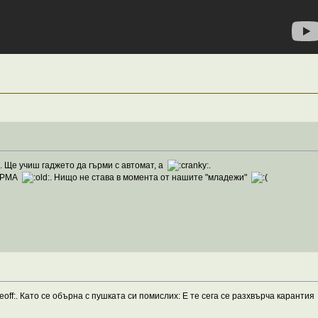
. Ще учиш гаджето да гърми с автомат, а
.
ЗАРМА
. Нищо не става в момента от нашите "младежи"
. Като се обърна с пушката си помислих: Е те сега се разхвърча каранти