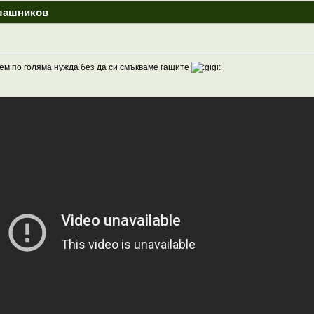
алашников
идем по голяма нужда без да си смъкваме гащите