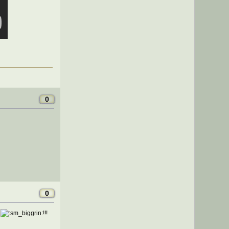
0
0
я
!!!