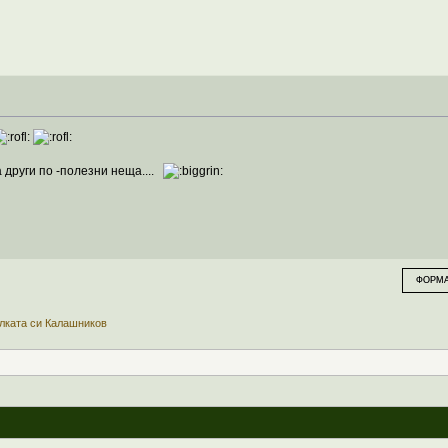
 други по -полезни неща....
ФОРМА
елката си Калашников