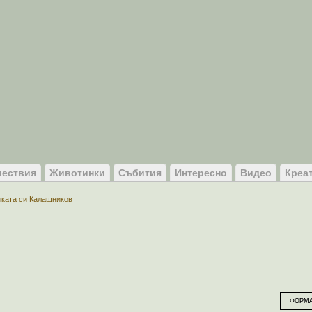
ествия
Животинки
Събития
Интересно
Видео
Креа
лката си Калашников
ФОРМА