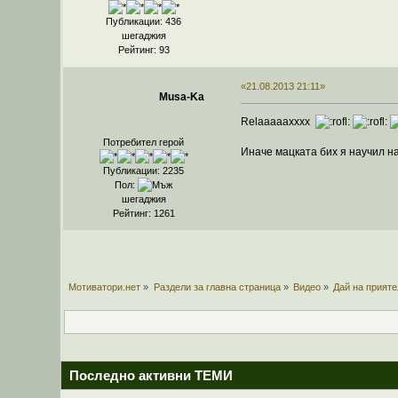
Публикации: 436
шегаджия
Рейтинг: 93
«21.08.2013 21:11»
Musa-Ka
Relaaaaaxxxx
Потребител герой
Иначе мацката бих я научил на
Публикации: 2235
Пол:
шегаджия
Рейтинг: 1261
Мотиватори.нет
»
Раздели за главна страница
»
Видео
»
Дай на прият
Последно активни ТЕМИ