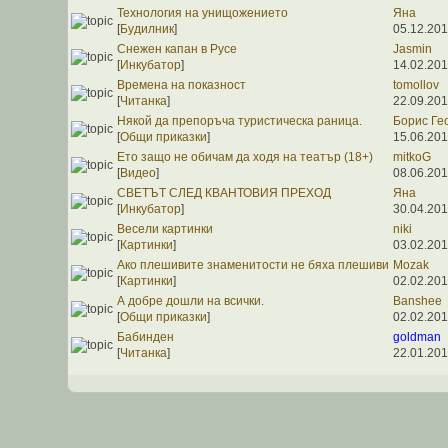
Технология на унищожението
Яна
[
Будилник
]
05.12.201
Снежен капан в Русе
Jasmin
[
Инкубатор
]
14.02.201
Времена на показност
tomollov
[
Читанка
]
22.09.201
Някой да препоръча туристическа раница.
Борис Ге
[
Общи приказки
]
15.06.201
Ето защо не обичам да ходя на театър (18+)
mitkoG
[
Видео
]
08.06.201
СВЕТЪТ СЛЕД КВАНТОВИЯ ПРЕХОД
Яна
[
Инкубатор
]
30.04.201
Весели картинки
niki
[
Картинки
]
03.02.201
Ако плешивите знаменитости не бяха плешиви
Mozak
[
Картинки
]
02.02.201
А добре дошли на всички.
Banshee
[
Общи приказки
]
02.02.201
Бабинден
goldman
[
Читанка
]
22.01.201