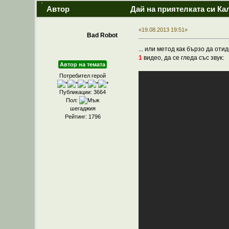
Автор
Дай на приятелката си К
«19.08.2013 19:51»
Bad Robot
... или метод как бързо да от
1
видео, да се гледа със звук:
Автор на темата
Потребител герой
Публикации: 3664
Пол:
шегаджия
Рейтинг: 1796