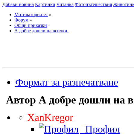
Добави новина
Картинки
Читанка
Фотопътешествия
Животин
Мотиватори.нет
»
Форум
»
Общи приказки
»
А добре дошли на всички.
Формат за разпечатване
Автор
А добре дошли на в
XanKregor
Профил