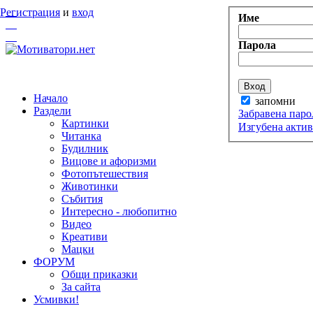
Регистрация
и
вход
Име
Парола
Начало
запомни
Раздели
Забравена паро
Картинки
Изгубена акти
Читанка
Будилник
Вицове и афоризми
Фотопътешествия
Животинки
Събития
Интересно - любопитно
Видео
Креативи
Мацки
ФОРУМ
Общи приказки
За сайта
Усмивки!