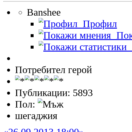
Banshee
Профил
Пок
П
Потребител герой
Публикации: 5893
Пол:
шегаджия
«26.09.2013 18:00»