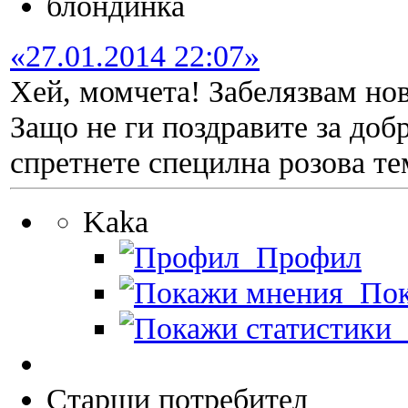
блондинка
«27.01.2014 22:07»
Хей, момчета! Забелязвам но
Защо не ги поздравите за доб
спретнете специлна розова т
Kaka
Профил
Пок
П
Старши потребител