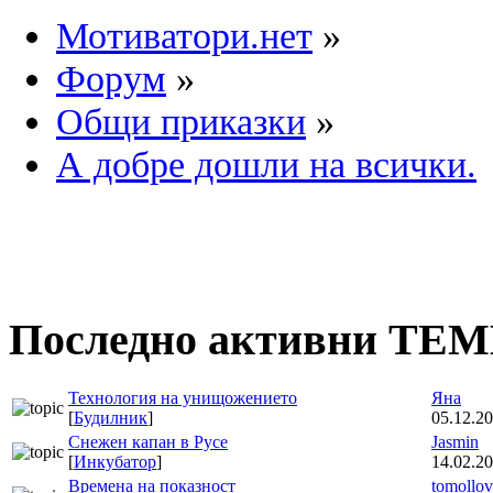
Мотиватори.нет
»
Форум
»
Общи приказки
»
А добре дошли на всички.
Последно активни ТЕ
Технология на унищожението
Яна
[
Будилник
]
05.12.20
Снежен капан в Русе
Jasmin
[
Инкубатор
]
14.02.20
Времена на показност
tomollov