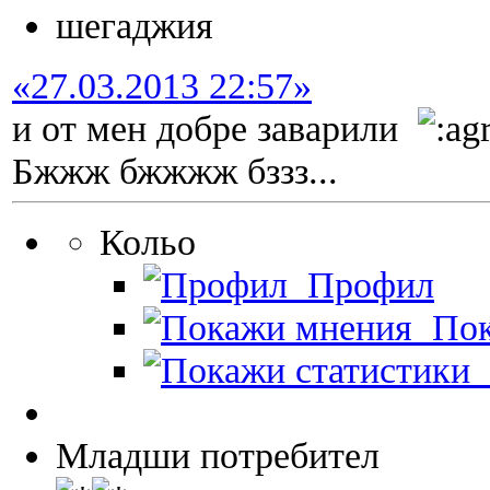
шегаджия
«27.03.2013 22:57»
и от мен добре заварили
Бжжж бжжжж бззз...
Кольо
Профил
Пок
П
Младши потребител