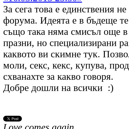
За сега това е единствения не
форума. Идеята е в бъдеще те 
също така няма смисъл още в
празни, но специализирани ра
каквото ви скимне тук. Позво
моли, секс, кекс, купува, про
схванахте за какво говоря.
Добре дошли на всички :)
Love comes again...