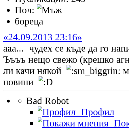
Пол:
бореца
«24.09.2013 23:16»
ааа... чудех се къде да го на
Ъъъъ нещо свежо (крешко агн
ли качи някой
м
новини
Bad Robot
Профил
Пок