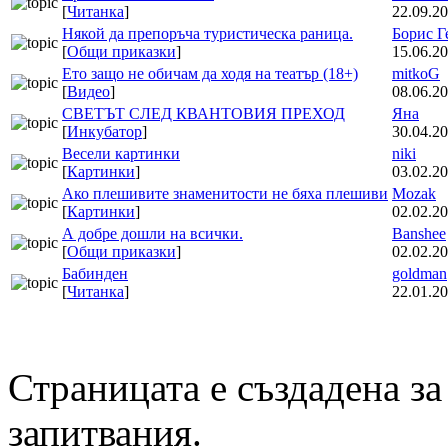
[
Читанка
]
22.09.20
Някой да препоръча туристическа раница.
Борис Г
[
Общи приказки
]
15.06.20
Ето защо не обичам да ходя на театър (18+)
mitkoG
[
Видео
]
08.06.20
СВЕТЪТ СЛЕД КВАНТОВИЯ ПРЕХОД
Яна
[
Инкубатор
]
30.04.20
Весели картинки
niki
[
Картинки
]
03.02.20
Ако плешивите знаменитости не бяха плешиви
Mozak
[
Картинки
]
02.02.20
А добре дошли на всички.
Banshee
[
Общи приказки
]
02.02.20
Бабинден
goldman
[
Читанка
]
22.01.20
Страницата е създадена за
запитвания.