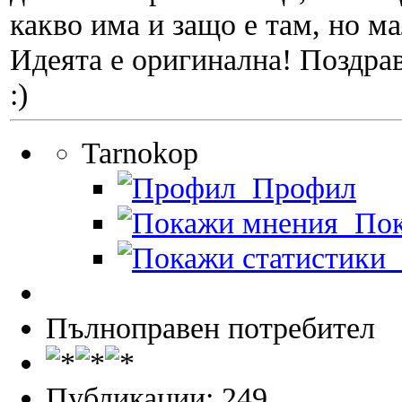
какво има и защо е там, но м
Идеята е оригинална! Поздра
:)
Tarnokop
Профил
Пок
П
Пълноправен потребител
Публикации: 249