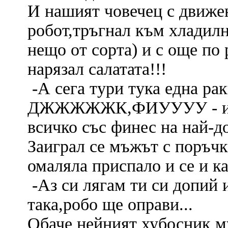
И нашият човечец с движе
робот,тръгнал към хлади
нещо от сорта) и с още по
нарязал салатата!!!
-А сега тури тука една рак
ДЖЖЖЖЖК,ФИУУУУ - из
всичко със финес на най-д
Заиграл се мъжът с поръчк
омаляла приспало и се и ка
-Аз си лягам ти си допий 
така,робо ще оправи...
Обаче нейният хубосник м