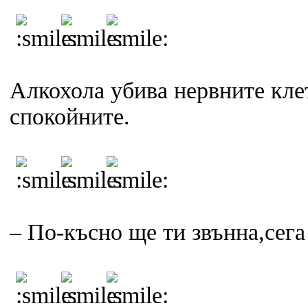
Алкохола убива нервните кле
спокойните.
– По-късно ще ти звънна,сег