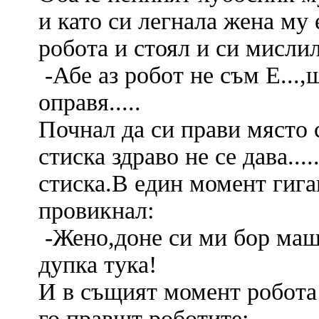
и като си легнала жена му 
робота и стоял и си мислил
-Абе аз робот не съм Е...,
оправя.....
Почнал да си прави място
стиска здраво не се дава...
стиска.В един момент гиган
провикнал:
-Жено,доне си ми бор маш
дупка тука!
И в същият момент робота
го правшт роботите: