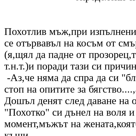
Похотлив мъж,при изпълнение
се отървавъл на косъм от смъ
(я,щял да падне от прозорец,т
т.н.т.)и поради тази си причи
-Аз,че няма да спра да си "б
стоп на опитите за бягство....,
Дошъл денят след даване на 
"Похотко" си дънел на воля и
момент,мъжът на жената,коят
къщи......