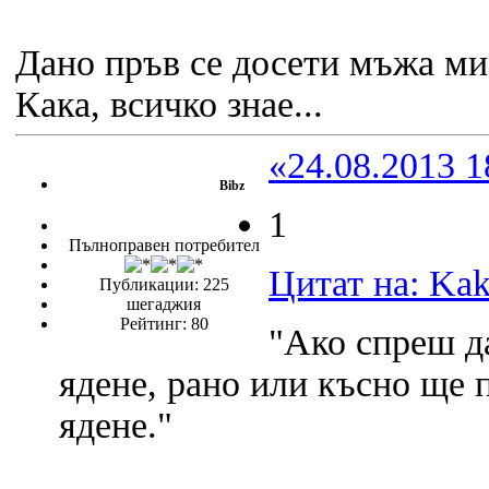
Дано пръв се досети мъжа м
Кака, всичко знае...
«24.08.2013 1
Bibz
1
Пълноправен потребител
Цитат на: Kak
Публикации: 225
шегаджия
Рейтинг: 80
"Ако спреш д
ядене, рано или късно ще
ядене."