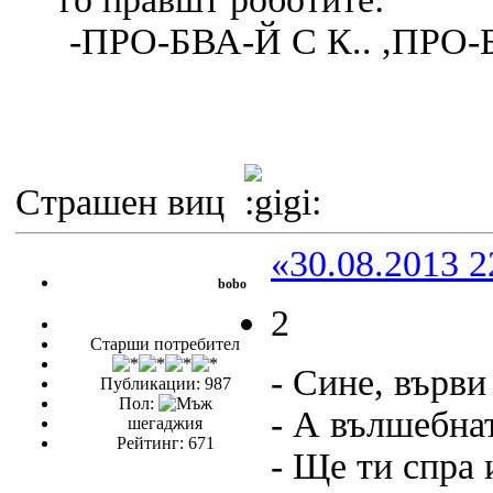
-ПРО-БВА-Й С К.. ,ПРО-Б
Страшен виц
«30.08.2013 2
bobo
2
Старши потребител
- Сине, върви
Публикации: 987
Пол:
- А вълшебна
шегаджия
Рейтинг: 671
- Ще ти спра 