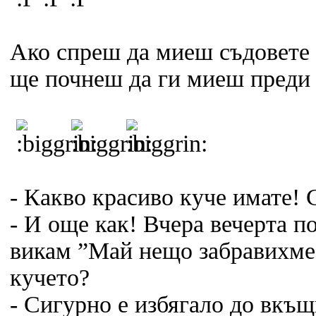
Ако спреш да миеш съдовете 
ще почнеш да ги миеш преди 
- Какво красиво куче имате! 
- И още как! Вчера вечерта по
викам ”Май нещо забравихме”
кучето?
- Сигурно е избягало до вкъщи