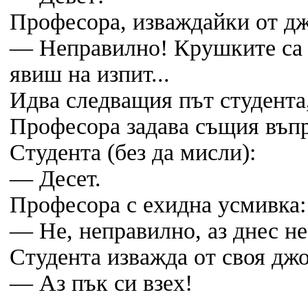
Професора, изваждайки от дж
— Неправилно! Крушките са д
явиш на изпит...
Идва следващия път студент
Професора задава същия въпр
Студента (без да мисли):
— Десет.
Професора с ехидна усмивка:
— Не, неправилно, аз днес не
Студента изважда от своя дж
— Аз пък си взех!