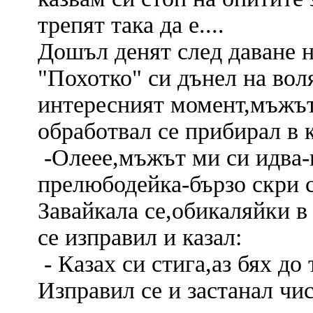
трепят така да е....
Дошъл денят след даване н
"Похотко" си дънел на воля
интересният момент,мъжът
обработвал се прибирал в к
-Олеее,мъжът ми си идва-
прелюбодейка-бързо скри се
Завайкала се,обикаляйки в
се изправил и казал:
- Казах си стига,аз бях до 
Изправил се и застанал чис