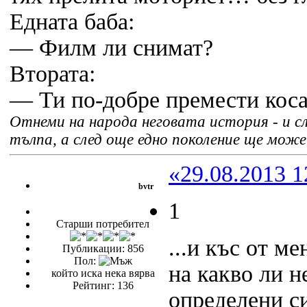
Едната баба:
— Филм ли снимат?
Втората:
— Ти по-добре премести косат
Отнеми на народа неговата история - и сл
тълпа, а след още едно поколение ще мож
«29.08.2013 1
bvtr
1
Старши потребител
...и къс от ме
Публикации: 856
Пол:
на какво ли н
който иска нека вярва
Рейтинг: 136
определени с