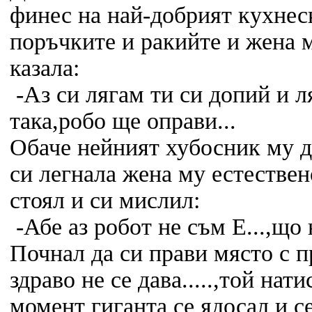
финес на най-добрият кухнес
поръчките и ракийте и жена 
казала:
-Аз си лягам ти си допий и л
така,робо ще оправи...
Обаче нейният хубосник му д
си легнала жена му естествено
стоял и си мислил:
-Абе аз робот не съм Е...,що н
Почнал да си прави място с 
здраво не се дава.....,той нат
момент гиганта се ядосал и с