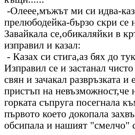
-Олеее,мъжът ми си идва-каз
прелюбодейка-бързо скри се ня
Завайкала се,обикаляйки в кр
изправил и казал:
- Казах си стига,аз бях до тук
Изправил се и застанал чисто 
свян и зачакал развръзката и
пристъп на невъзможност,че 
горката съпруга посегнала к
първото което докопала захвър
обсипала и нашият "смелчо" с