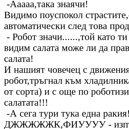
-Ааааа,така знаячи!
Видимо поуспокол страстите,
автоматически след това про
- Робот значи......,той като т
видим салата може ли да пра
салата!
И нашият човечец с движени
робот,тръгнал към хладилни
от сорта) и с още по роботиз
салатата!!!
-А сега тури тука една ракия
ДЖЖЖЖЖК,ФИУУУУ - изпъл