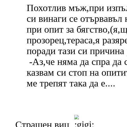
Похотлив мъж,при изпъ
си винаги се отървавъл 
при опит за бягство,(я,
прозорец,тераса,я разяре
поради тази си причина
-Аз,че няма да спра да 
казвам си стоп на опитит
ме трепят така да е....
Страшен виц