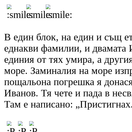
В един блок, на един и същ е
еднакви фамилии, и двамата 
единия от тях умира, а други
море. Заминалия на море изп
пощальона погрешка я донася
Иванов. Тя чете и пада в несв
Там е написано: „Пристигнах.