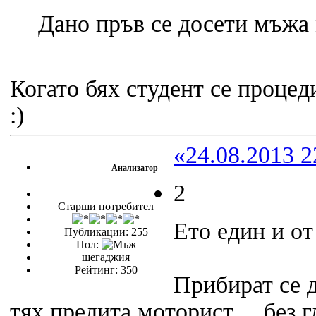
Дано пръв се досети мъжа
Когато бях студент се проце
:)
«24.08.2013 2
Анализатор
2
Старши потребител
Ето един и от
Публикации: 255
Пол:
шегаджия
Рейтинг: 350
Прибират се д
тях прелита моторист… без г