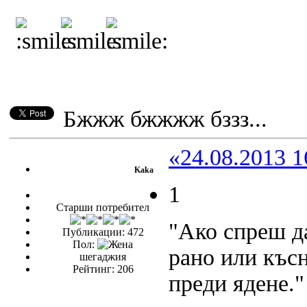
Бжжж бжжжж бззз...
«24.08.2013 1
Kaka
1
Старши потребител
"Ако спреш д
Публикации: 472
Пол:
рано или къс
шегаджия
Рейтинг: 206
преди ядене."