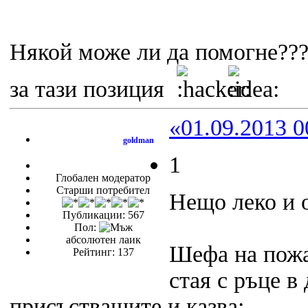
Някой може ли да помогне??? 
за тази позиция
«01.09.2013 0
goldman
1
Глобален модератор
Старши потребител
Нещо леко и 
Публикации: 567
Пол:
абсолютен лаик
Шефа на пожа
Рейтинг: 137
стая с ръце в
присъстващите и казва: