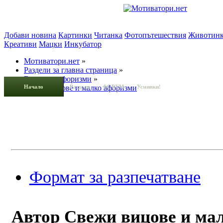
Добави новина
Картинки
Читанка
Фотопътешествия
Животин
Креативи
Мацки
Инкубатор
Мотиватори.нет
»
Раздели за главна страница
»
Вицове и афоризми
»
Начало
Свежи вицове и малко афоризми
Раздели
ФОРУМ
Усмивки!
Формат за разпечатване
Автор
Свежи вицове и ма