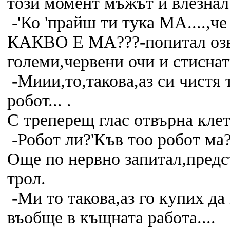
този момент мъжът и влезнал 
-'Ко 'прайш ти тука МА....,
КАКВО Е МА???-попитал озве
големи,червени очи и стисна
-Миии,то,такова,аз си чистя 
робот... .
С треперещ глас отвърна клет
-Робот ли?'Къв тоо робот ма
Още по нервно запитал,предс
трол.
-Ми то такова,аз го купих да
въобще в къщната работа....