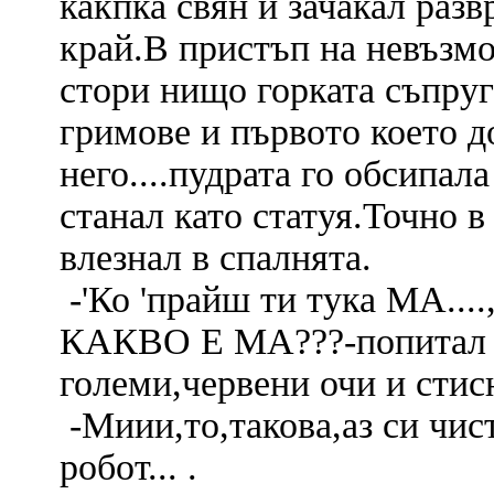
какпка свян и зачакал разв
край.В пристъп на невъзмо
стори нищо горката съпруг
гримове и първото което д
него....пудрата го обсипал
станал като статуя.Точно 
влезнал в спалнята.
-'Ко 'прайш ти тука МА...
КАКВО Е МА???-попитал о
големи,червени очи и сти
-Миии,то,такова,аз си чис
робот... .