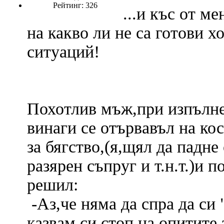
Рейтинг: 326
...и къс от ме
на какво ли не са готови х
ситуаций!
Похотлив мъж,при изпълне
винаги се отървавъл на ко
за бягство,(я,щял да падне
разярен съпруг и т.н.т.)и 
решил:
-Аз,че няма да спра да си
казвам си стоп на опитите з