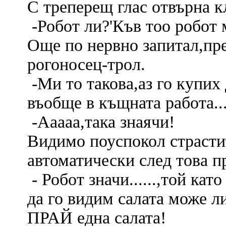
С треперещ глас отвърна к
-Робот ли?'Къв тоо робот 
Още по нервно запитал,пре
рогоносец-трол.
-Ми то такова,аз го купих
въобще в къщната работа...
-Ааааа,така знаячи!
Видимо поуспокол страсти
автоматически след това 
- Робот значи......,той кат
да го видим салата може ли
ПРАЙ една салата!