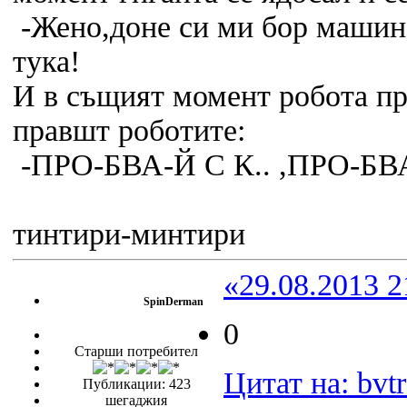
-Жено,доне си ми бор машина
тука!
И в същият момент робота пр
правшт роботите:
-ПРО-БВА-Й С К.. ,ПРО-БВА
тинтири-минтири
«29.08.2013 2
SpinDerman
0
Старши потребител
Цитат на: bvtr
Публикации: 423
шегаджия