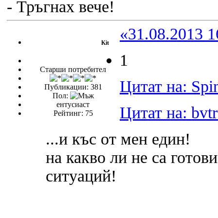
- Тръгнах вече!
«31.08.2013 1
Kit
1
Старши потребител
Цитат на: Spi
Публикации: 381
Пол:
ентусиаст
Цитат на: bvtr
Рейтинг: 75
...и къс от мен един!
на какво ли не са готов
ситуаций!